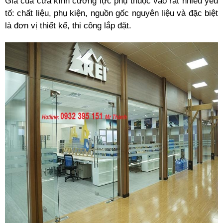
Giá của
cửa kính cường lực
phụ thuộc vào rất nhiều yếu
tố: chất liệu, phụ kiện, nguồn gốc nguyên liệu và đặc biệt
là đơn vị thiết kế, thi công lắp đặt.