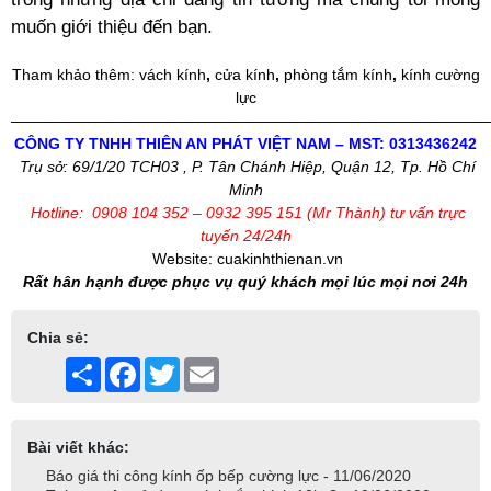
muốn giới thiệu đến bạn.
Tham khảo thêm:
vách kính
,
cửa kính
,
phòng tắm kính
,
kính cường
lực
———————————————————————————————
CÔNG TY TNHH THIÊN AN PHÁT VIỆT NAM – MST: 0313436242
Trụ sở: 69/1/20 TCH03 , P. Tân Chánh Hiệp, Quận 12, Tp. Hồ Chí
Minh
Hotline: 0908 104 352 – 0932 395 151 (Mr Thành) tư vấn trực
tuyến 24/24h
Website:
cuakinhthienan.vn
Rất hân hạnh được phục vụ quý khách mọi lúc mọi nơi 24h
Chia sẻ:
Share
Facebook
Twitter
Email
Bài viết khác:
Báo giá thi công kính ốp bếp cường lực - 11/06/2020