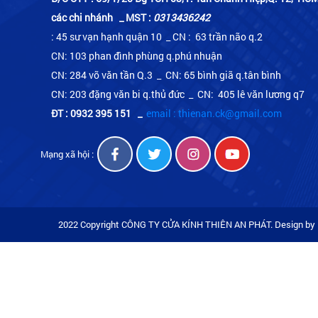
các chi nhánh _ MST :
0313436242
: 45 sư vạn hạnh quận 10 _ CN : 63 trần não q.2
CN: 103 phan đình phùng q.phú nhuận
CN: 284 võ văn tần Q.3 _ CN: 65 bình giã q.tân bình
CN: 203 đặng văn bi q.thủ đức _ CN: 405 lê văn lương q7
ĐT : 0932 395 151
_
email : thienan.ck@gmail.com
Mạng xã hội :
2022 Copyright CÔNG TY CỬA KÍNH THIÊN AN PHÁT. Design by 