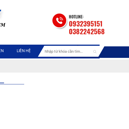
HOTLINE:
0932395151
0382242568
ỆN
LIÊN HỆ