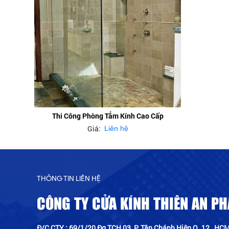
Thi Công Phòng Tắm Kính Cao Cấp
Giá:
Liên hệ
THÔNG TIN LIÊN HỆ
CÔNG TY CỬA KÍNH THIÊN AN PH
Đ/C CTY : 69/1/20 Đg TCH 03, P. Tân Chánh Hiệp,Q. 12, HCM