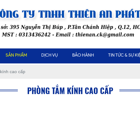
SẢN PHẨM
DỊCH VỤ
BẢO HÀNH
TIN TỨC & SỰ KI
kính cao cấp
PHÒNG TẮM KÍNH CAO CẤP