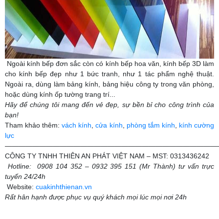
Ngoài kính bếp đơn sắc còn có kính bếp hoa văn, kính bếp 3D làm
cho kính bếp đẹp như 1 bức tranh, như 1 tác phẩm nghệ thuật.
Ngoài ra, dùng làm bảng kính, bảng hiệu công ty trong văn phòng,
hoặc dùng kính ốp tường trang trí...
Hãy để chúng tôi mang đến vẻ đẹp, sự bền bỉ cho công trình của
bạn!
Tham khảo thêm:
vách kính
,
cửa kính
,
phòng tắm kính
,
kính cường
lực
———————————————————————————————
CÔNG TY TNHH THIÊN AN PHÁT VIỆT NAM – MST: 0313436242
Hotline: 0908 104 352 – 0932 395 151 (Mr Thành) tư vấn trực
tuyến 24/24h
Website:
cuakinhthienan.vn
Rất hân hạnh được phục vụ quý khách mọi lúc mọi nơi 24h