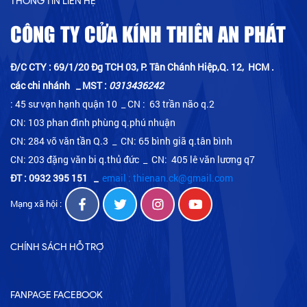
THÔNG TIN LIÊN HỆ
CÔNG TY CỬA KÍNH THIÊN AN PHÁT
Đ/C CTY : 69/1/20 Đg TCH 03, P. Tân Chánh Hiệp,Q. 12, HCM .
các chi nhánh _ MST :
0313436242
: 45 sư vạn hạnh quận 10 _ CN : 63 trần não q.2
CN: 103 phan đình phùng q.phú nhuận
CN: 284 võ văn tần Q.3 _ CN: 65 bình giã q.tân bình
CN: 203 đặng văn bi q.thủ đức _ CN: 405 lê văn lương q7
ĐT : 0932 395 151
_
email : thienan.ck@gmail.com
Mạng xã hội :
CHÍNH SÁCH HỖ TRỢ
FANPAGE FACEBOOK