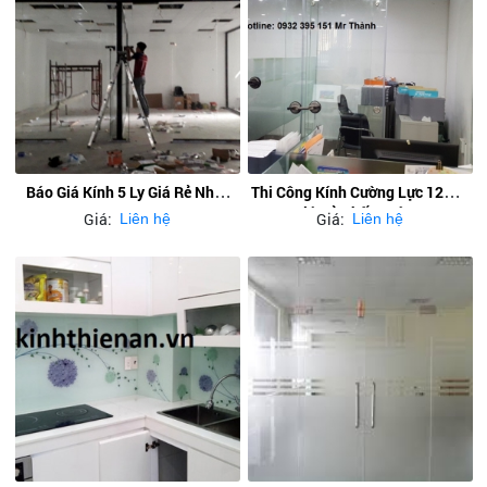
Báo Giá Kính 5 Ly Giá Rẻ Nhất
Thi Công Kính Cường Lực 12mm
Hcm
Giá Rẻ Nhất Quận 2
Giá:
Giá:
Liên hệ
Liên hệ