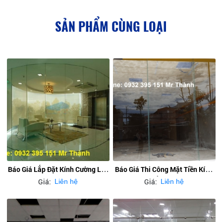
SẢN PHẨM CÙNG LOẠI
Báo Giá Lắp Đặt Kính Cường Lực
Báo Giá Thi Công Mặt Tiền Kính
Hcm
Cường Lực
Giá:
Giá:
Liên hệ
Liên hệ