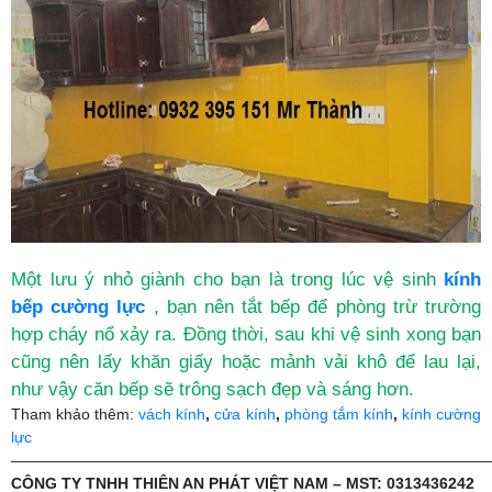
Một lưu ý nhỏ giành cho bạn là trong lúc vệ sinh
kính
bếp cường lực
, bạn nên tắt bếp để phòng trừ trường
hợp cháy nổ xảy ra. Đồng thời, sau khi vệ sinh xong bạn
cũng nên lấy khăn giấy hoặc mảnh vải khô để lau lại,
như vậy căn bếp sẽ trông sạch đẹp và sáng hơn.
Tham khảo thêm:
vách kính
,
cửa kính
,
phòng tắm kính
,
kính cường
lực
———————————————————————————————
CÔNG TY TNHH THIÊN AN PHÁT VIỆT NAM – MST: 0313436242