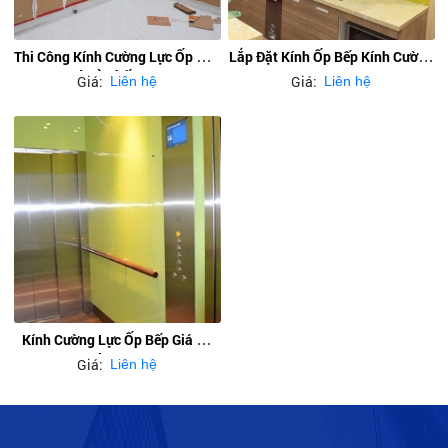
Thi Công Kính Cường Lực Ốp Bếp
Lắp Đặt Kính Ốp Bếp Kính Cường
3d Rẻ Nhất Hcm
Lực 8mm
Giá:
Giá:
Liên hệ
Liên hệ
Kính Cường Lực Ốp Bếp Giá Rẻ
Tại Tp Hcm
Giá:
Liên hệ