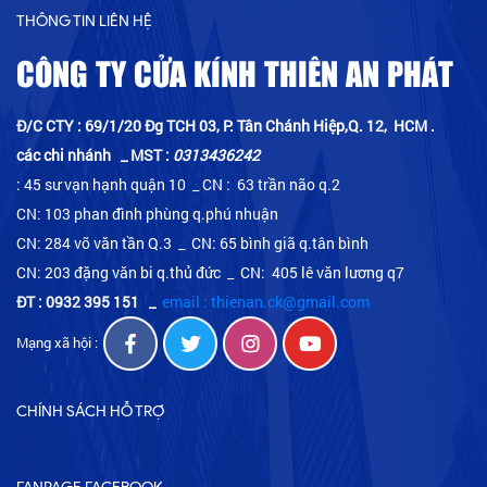
THÔNG TIN LIÊN HỆ
CÔNG TY CỬA KÍNH THIÊN AN PHÁT
Đ/C CTY : 69/1/20 Đg TCH 03, P. Tân Chánh Hiệp,Q. 12, HCM .
các chi nhánh _ MST :
0313436242
: 45 sư vạn hạnh quận 10 _ CN : 63 trần não q.2
CN: 103 phan đình phùng q.phú nhuận
CN: 284 võ văn tần Q.3 _ CN: 65 bình giã q.tân bình
CN: 203 đặng văn bi q.thủ đức _ CN: 405 lê văn lương q7
ĐT : 0932 395 151
_
email : thienan.ck@gmail.com
Mạng xã hội :
CHÍNH SÁCH HỖ TRỢ