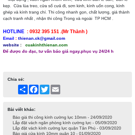
kẹp. Cửa lùa treo, cửa sổ cưả đi, sơn kinh, kính uốn cong, kính
ghép và kính trang chí. Thi công nhanh gọn, chất lượng, giá thành
cạch tranh nhất , nhận thi công Trong và ngoài TP HCM .
HOTLINE
: 0932 395 151 .(Mr Thành )
Email
:
thienan.ck@gmail.com
website
:
cuakinhthienan.com
Để được đo đạc, tư vấn báo giá ngay.phục vụ 24/24 h
Chia sẻ:
Share
Facebook
Twitter
Email
Bài viết khác:
Báo giá thi công kính cường lực 10mm - 24/09/2020
Lắp đặt vách ngăn phòng kính cường lực - 05/09/2020
Lắp đặt vách kính cường lực quận Tân Phú - 03/09/2020
Báo giá cửa kính 10mm quận 10 - 01/09/2020