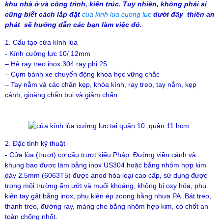
khu nhà ở và công trình, kiến trúc. Tuy nhiên, không phải ai
cũng biết cách
lắp đặt
cua kinh lua cuong luc
dưới đây thiên an
phát sẽ hướng dẫn các bạn làm việc đó.
1. Cấu tạo cửa kính lùa
- Kính cường lực 10/ 12mm
– Hệ ray treo inox 304 ray phi 25
– Cụm bánh xe chuyển động khoa học vững chắc
– Tay nắm và các chân kẹp, khóa kính, ray treo, tay nắm, kẹp
cánh, gioăng chắn bụi và giảm chấn
2. Đặc tính kỹ thuật
- Cửa lùa (trượt) cơ cấu trượt kiểu Pháp. Đường viền cánh và
khung bao được làm bằng inox US304 hoặc bằng nhôm hợp kim
dày 2.5mm (6063T5) được anod hóa loại cao cấp, sử dụng được
trong môi trường ẩm ướt và muối khoáng, không bị oxy hóa, phụ
kiện tay gật bằng inox, phụ kiện ép zoong bằng nhựa PA. Bát treo,
thanh treo, đường ray, máng che bằng nhôm hợp kim, có chốt an
toàn chống nhốt.