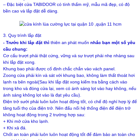
– Đặc biệt cửa TABIDOOR có tính thẩm mỹ, mẫu mã đẹp, có độ
bền cao và lắp đặt dễ dàng.
3. Quy trình lắp đặt
- Trước khi lắp đặt thì
thiên an phát muốn
nhắc bạn một số yêu
cầu chung:
Cơ cấu trượt phải thật cứng, vững và sự trượt phải nhẹ nhàng sau
khi lắp đặt xong.
Khung bao phải được cố định chắc chắn vào vách panel.
Zoong cửa phải kín và sát với khung bao, không làm thất thoát hơi
lạnh ra bên ngoài(Sau khi lắp đặt xong kiểm tra bằng cách vào
trong kho và đóng cửa lại, xem có ánh sáng lọt vào hay không, nếu
ánh sáng không lọt vào là đạt yêu cầu).
Điện trở sưởi phải luôn luôn hoạt động tốt, có chế độ nghỉ hợp lý để
tăng tuổi thọ của điện trở. Nên đấu nối hệ thống điện để điện trở
không hoạt động trong 2 trường hợp sau:
+ Khi mở cửa kho lạnh.
+ Khi xả đá.
Chốt an toàn phải luôn luôn hoạt động tốt để đảm bảo an toàn cho