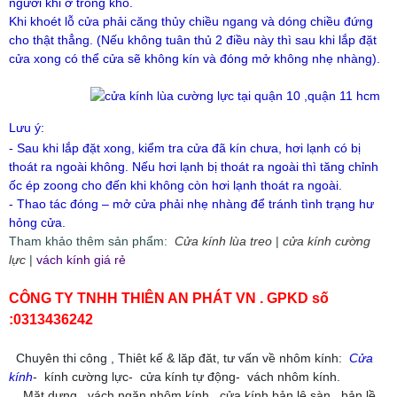
người khi ở trong kho.
Khi khoét lỗ cửa phải căng thủy chiều ngang và dóng chiều đứng
cho thật thẳng. (Nếu không tuân thủ 2 điều này thì sau khi lắp đặt
cửa xong có thể cửa sẽ không kín và đóng mở không nhẹ nhàng).
Lưu ý:
- Sau khi lắp đặt xong, kiểm tra cửa đã kín chưa, hơi lạnh có bị
thoát ra ngoài không. Nếu hơi lạnh bị thoát ra ngoài thì tăng chỉnh
ốc ép zoong cho đến khi không còn hơi lạnh thoát ra ngoài.
- Thao tác đóng – mở cửa phải nhẹ nhàng để tránh tình trạng hư
hỏng cửa.
Tham khảo thêm sản phẩm:
Cửa kính lùa treo
|
cửa kính cường
lực
|
vách kính giá rẻ
CÔNG TY TNHH THIÊN AN PHÁT VN . GPKD số
:0313436242
Chuyên thi công , Thiêt kế & lăp đăt, tư vấn về nhôm kính:
Cửa
kính
- kính cường lực- cửa kính tự động- vách nhôm kính.
Mặt dựng , vách ngăn nhôm kính, cửa kính bản lê sàn, bản lề