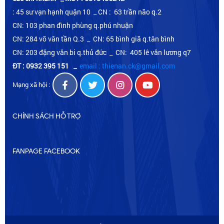
: 45 sư vạn hạnh quận 10 _ CN : 63 trần não q.2
CN: 103 phan đình phùng q.phú nhuận
CN: 284 võ văn tần Q.3 _ CN: 65 bình giã q.tân bình
CN: 203 đặng văn bi q.thủ đức _ CN: 405 lê văn lương q7
ĐT : 0932 395 151
_
email : thienan.ck@gmail.com
Mạng xã hội :
CHÍNH SÁCH HỖ TRỢ
FANPAGE FACEBOOK