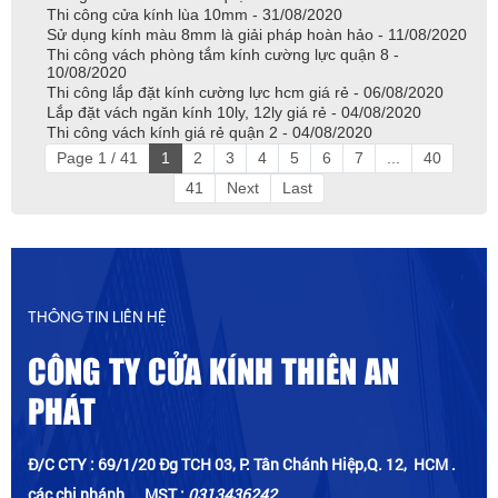
Thi công cửa kính lùa 10mm - 31/08/2020
Sử dụng kính màu 8mm là giải pháp hoàn hảo - 11/08/2020
Thi công vách phòng tắm kính cường lực quận 8 -
10/08/2020
Thi công lắp đặt kính cường lực hcm giá rẻ - 06/08/2020
Lắp đặt vách ngăn kính 10ly, 12ly giá rẻ - 04/08/2020
Thi công vách kính giá rẻ quận 2 - 04/08/2020
Page 1 / 41
1
2
3
4
5
6
7
...
40
41
Next
Last
THÔNG TIN LIÊN HỆ
CÔNG TY CỬA KÍNH THIÊN AN
PHÁT
Đ/C CTY : 69/1/20 Đg TCH 03, P. Tân Chánh Hiệp,Q. 12, HCM .
các chi nhánh _ MST :
0313436242