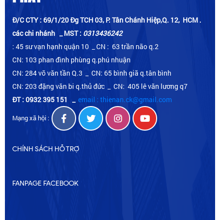
Đ/C CTY : 69/1/20 Đg TCH 03, P. Tân Chánh Hiệp,Q. 12, HCM .
các chi nhánh _ MST :
0313436242
: 45 sư vạn hạnh quận 10 _ CN : 63 trần não q.2
CN: 103 phan đình phùng q.phú nhuận
CN: 284 võ văn tần Q.3 _ CN: 65 bình giã q.tân bình
CN: 203 đặng văn bi q.thủ đức _ CN: 405 lê văn lương q7
ĐT : 0932 395 151
_
email : thienan.ck@gmail.com
Mạng xã hội :
CHÍNH SÁCH HỖ TRỢ
FANPAGE FACEBOOK