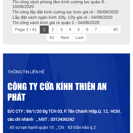
Thi công vách phòng tắm kính cường lực quận 8 -
10/08/2020
Thi công lắp đặt kính cường lực hcm giá rẻ - 06/08/2020
Lắp đặt vách ngăn kính 10ly, 12ly giá rẻ - 04/08/2020
Thi công vách kính giá rẻ quận 2 - 04/08/2020
Page 1 / 41
1
2
3
4
5
6
7
...
40
41
Next
Last
THÔNG TIN LIÊN HỆ
CÔNG TY CỬA KÍNH THIÊN AN
PHÁT
Đ/C CTY : 69/1/20 Đg TCH 03, P. Tân Chánh Hiệp,Q. 12, HCM .
các chi nhánh _ MST :
0313436242
: 45 sư vạn hạnh quận 10 _ CN : 63 trần não q.2