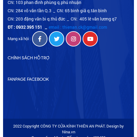
CN: 103 phan đình phùng q.phú nhuận
CN: 284 võ văn tần Q.3 _ CN: 65 bình giã q.tân bình
CN: 203 đặng văn bi q.thủ đức _ CN: 405 lê văn lương q7
ĐT : 0932 395 151
_
email : thienan.ck@gmail.com
Mạng xã hội :
CHÍNH SÁCH HỖ TRỢ
FANPAGE FACEBOOK
2022 Copyright CÔNG TY CỬA KÍNH THIÊN AN PHÁT. Design by
Nina.vn