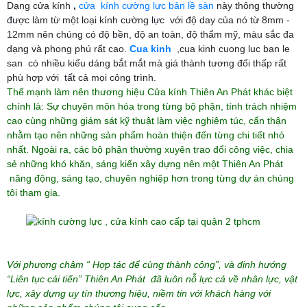
Dạng cửa kính
,
cửa kính cường lực bản lề sàn
này thông thường
được làm từ một loại kính cường lực với độ day của nó từ 8mm -
12mm nên chúng có độ bền, độ an toàn, độ thẩm mỹ, màu sắc đa
dạng và phong phú rất cao.
Cua kinh
,cua kinh cuong luc ban le
san có nhiều kiểu dáng bắt mắt mà giá thành tương đối thấp rất
phù hợp với tất cả mọi công trình.
Thế mạnh làm nên thương hiệu Cửa kính Thiên An Phát khác biệt
chính là: Sự chuyên môn hóa trong từng bộ phận, tính trách nhiệm
cao cùng những giám sát kỹ thuật làm việc nghiêm túc, cẩn thận
nhằm tạo nên những sản phẩm hoàn thiện đến từng chi tiết nhỏ
nhất. Ngoài ra, các bộ phận thường xuyên trao đổi công việc, chia
sẻ những khó khăn, sáng kiến xây dựng nên một Thiên An Phát
năng động, sáng tạo, chuyên nghiệp hơn trong từng dự án chúng
tôi tham gia.
Với phương châm “ Hợp tác để cùng thành công”, và định hướng
“Liên tục cải tiến” Thiên An Phát đã luôn nỗ lực cả về nhân lực, vật
lực, xây dựng uy tín thương hiệu, niềm tin với khách hàng với