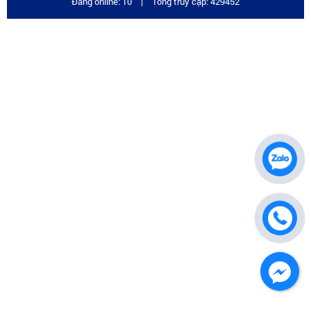
Đang online: 10
|
Tổng truy cập: 429452