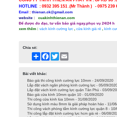
HOTLINE
: 0932 395 151 .(Mr Thành ) - 0975 239 6
Email
:
thienan.ck@gmail.com
website
:
cuakinhthienan.com
Để được đo đạc, tư vấn báo giá ngay.phục vụ 24/24 h
xem thêm :
vách kính cường lực
,
cửa kính giá rẻ
,
kính cư
Chia sẻ:
Share
Facebook
Twitter
Email
Bài viết khác:
Báo giá thi công kính cường lực 10mm - 24/09/2020
Lắp đặt vách ngăn phòng kính cường lực - 05/09/202
Lắp đặt vách kính cường lực quận Tân Phú - 03/09/2
Báo giá cửa kính 10mm quận 10 - 01/09/2020
Thi công cửa kính lùa 10mm - 31/08/2020
Sử dụng kính màu 8mm là giải pháp hoàn hảo - 11/08
Thi công vách phòng tắm kính cường lực quận 8 - 10
Thi công lắp đặt kính cường lực hcm giá rẻ - 06/08/2