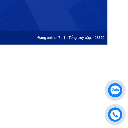
Đang online: 7
|
Tổng truy cập: 428352