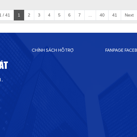
 / 41
1
2
3
4
5
6
7
...
40
41
Next
CHÍNH SÁCH HỖ TRỢ
FANPAGE FACE
ÁT
 .