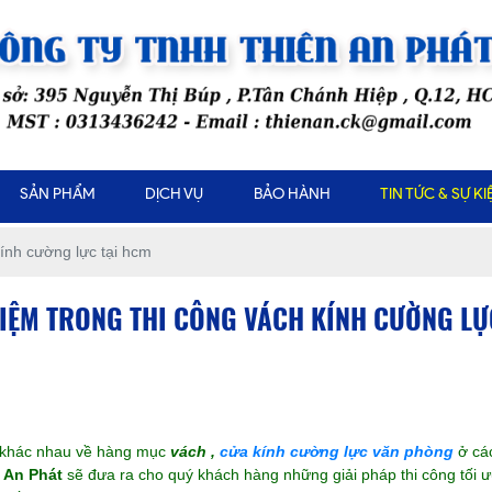
SẢN PHẨM
DỊCH VỤ
BẢO HÀNH
TIN TỨC & SỰ KI
kính cường lực tại hcm
IỆM TRONG THI CÔNG VÁCH KÍNH CƯỜNG LỰ
hỏ khác nhau về hàng mục
vách
,
cửa kính cường lực văn phòng
ở cá
n An Phát
sẽ đưa ra cho quý khách hàng những giải pháp thi công tối 