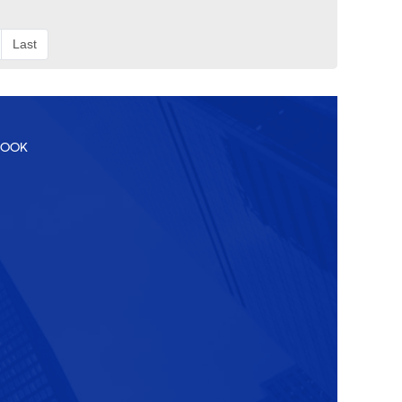
Last
BOOK