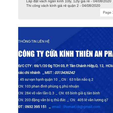
Lắp đặt vách ngăn kính 10ly, 12ly giá rẻ - 04/08/2020
Thi công vách kính giá rẻ quận 2 - 04/08/2020
Page 1
THÔNG TIN LIÊN HỆ
CÔNG TY CỬA KÍNH THIÊN AN PH
Đ/C CTY : 69/1/20 Đg TCH 03, P. Tân Chánh Hiệp,Q. 12, HCM
các chi nhánh _ MST :
0313436242
: 45 sư vạn hạnh quận 10 _ CN : 63 trần não q.2
CN: 103 phan đình phùng q.phú nhuận
CN: 284 võ văn tần Q.3 _ CN: 65 bình giã q.tân bình
CN: 203 đặng văn bi q.thủ đức _ CN: 405 lê văn lương q7
ĐT : 0932 395 151
_
email : thienan.ck@gmail.com