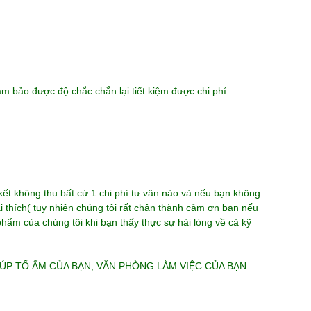
 bảo được độ chắc chắn lại tiết kiệm được chi phí
kết không thu bất cứ 1 chi phí tư vân nào và nếu bạn không
 thích( tuy nhiên chúng tôi rất chân thành cảm ơn bạn nếu
hẩm của chúng tôi khi bạn thấy thực sự hài lòng về cả kỹ
IÚP TỔ ẤM CỦA BẠN, VĂN PHÒNG LÀM VIỆC CỦA BẠN