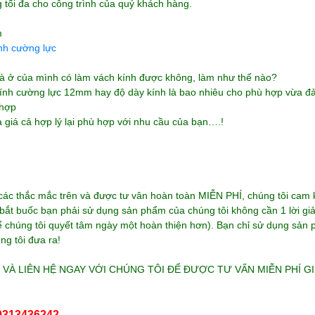
 tối đa cho công trình của quý khách hàng.
nh cường lực
à ở của mình có làm vách kính được không, làm như thế nào?
ính cường lực 12mm hay độ dày kính là bao nhiêu cho phù hợp vừa đảm
 hợp
 giá cả hợp lý lại phù hợp với nhu cầu của bạn….!
ả các thắc mắc trên và được tư vân hoàn toàn MIỄN PHÍ, chúng tôi cam 
bắt buốc bạn phải sử dụng sản phẩm của chúng tôi không cần 1 lời giải
ể chúng tôi quyết tâm ngày một hoàn thiện hơn). Bạn chỉ sử dụng sản p
ng tôi đưa ra!
 VÀ LIÊN HỆ NGAY VỚI CHÚNG TÔI ĐỂ ĐƯỢC TƯ VẤN MIỄN PHÍ G
:0313436242