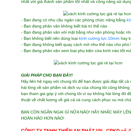
nhất với giá thành sản phẩm tốt nhất và công năng sử dụng
- Bạn đang có nhu cầu ngăn các phòng chức năng bằng
kí
- Bạn đang phân vân không biết bài trí thế nào
- Bạn đang phân vân với mặt bằng như văn phòng hoặc nh
- Bạn không biết nên dùng loại
kính cường lực 10mm
hay k
- Bạn đang không biết quay cách mở như thế nào cho phù
- Bạn đang phân vân xem loại phụ kiện cửa kính nào tốt mà
GIẢI PHÁP CHO BẠN ĐÂY!
Hãy liên hệ ngay với chung tôi để bạn được giải đáp tất c
hài lòng về sản phẩm và dịch vụ của chúng tôi cũng không 
bạn tham gia góp ý với chúng tôi vì sự không hài lòng đó đ
thuật về chất lượng về giá cả và cung cách phục vụ mà chú
BẠN CÒN NGẦN NGẠI GÌ NỮA NÀO! HÃY NHẤC MÁY LÊN
HOÀN HẢO HƠN NÀO!
CÔNG TY TNHH THIÊN AN PHÁT VN . GPKD số 