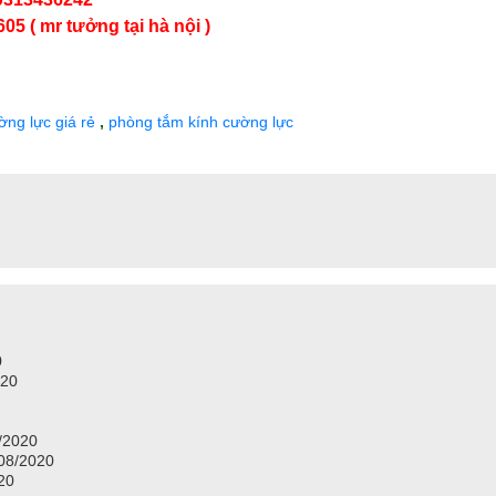
05 ( mr tưởng tại hà nội )
ờng lực giá rẻ
,
phòng tắm kính cường lực
0
020
/2020
/08/2020
020