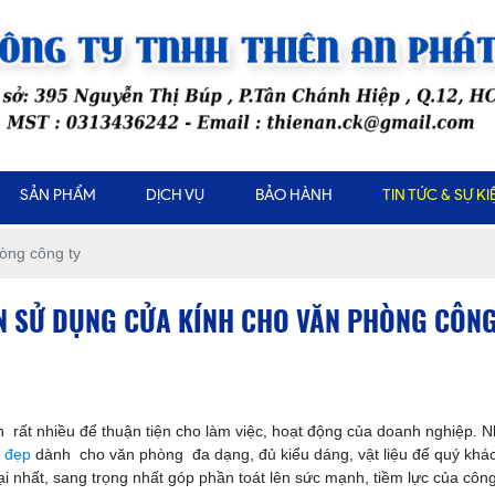
SẢN PHẨM
DỊCH VỤ
BẢO HÀNH
TIN TỨC & SỰ KI
òng công ty
N SỬ DỤNG CỬA KÍNH CHO VĂN PHÒNG CÔNG
rất nhiều để thuận tiện cho làm việc, hoạt động của doanh nghiệp. N
c đẹp
dành cho văn phòng đa dạng, đủ kiểu dáng, vật liệu để quý khá
hất, sang trọng nhất góp phần toát lên sức mạnh, tiềm lực của công ty