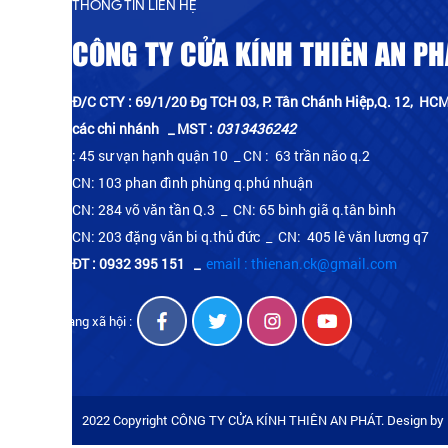
THÔNG TIN LIÊN HỆ
CÔNG TY CỬA KÍNH THIÊN AN PH
Đ/C CTY : 69/1/20 Đg TCH 03, P. Tân Chánh Hiệp,Q. 12, HCM
các chi nhánh _ MST :
0313436242
: 45 sư vạn hạnh quận 10 _ CN : 63 trần não q.2
CN: 103 phan đình phùng q.phú nhuận
CN: 284 võ văn tần Q.3 _ CN: 65 bình giã q.tân bình
CN: 203 đặng văn bi q.thủ đức _ CN: 405 lê văn lương q7
ĐT : 0932 395 151
_
email : thienan.ck@gmail.com
Mạng xã hội :
2022 Copyright CÔNG TY CỬA KÍNH THIÊN AN PHÁT. Design by 