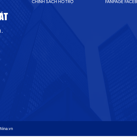
CHÍNH SÁCH HỖ TRỢ
FANPAGE FACE
ÁT
 .
Nina.vn