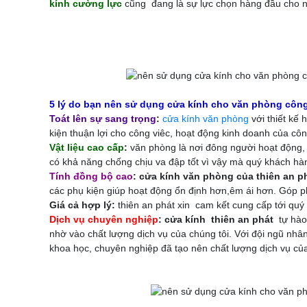
kính cường lực
cũng đang là sự lực chọn hàng đầu cho n
5 lý do bạn nên sử dụng cửa kính cho văn phòng công
Toát lên sự sang trọng
:
cửa kính văn phòng
với thiết kế
kiện thuận lợi cho công viêc, hoạt động kinh doanh của côn
Vật liệu cao cấp
:
văn phòng là nơi đông người hoạt động,
có khả năng chống chịu va đập tốt vì vậy mà quý khách hà
Tính đồng bộ cao
: cửa kính văn phòng của thiên an p
các phụ kiện giúp hoạt động ổn định hơn,êm ái hơn. Góp ph
Giá cả hợp lý:
thiên an phát xin cam kết cung cấp tới quý
Dịch vụ chuyên nghiệp
: cửa kính
thiên an phát
tự hào
nhờ vào chất lượng dịch vụ của chúng tôi. Với đội ngũ nhân 
khoa học, chuyên nghiệp đã tạo nên chất lượng dịch vụ của