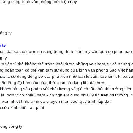
hững công trình văn phòng mới hiện nay.
 ty
 hiện đại sẽ tạo được sự sang trọng, tính thẩm mỹ cao qua đó phần nà
g ty.
 ra vào vì thế không thể tránh khỏi được những va chạm,sự cố nhưng 
ng hoàn toàn có thể yên tâm sử dụng cửa kính văn phòng Sao Việt hàn
hát là
sử dụng đồng bộ các phụ kiện như bản lề sàn, kẹp kính, khóa 
ần tăng độ bền của cửa, thời gian sử dụng lâu dài hơn.
 khách hàng sản phẩm với chất lượng và giá cả tốt nhất thị trường.hiện
 là đơn vị có nhiều năm kinh nghiệm cũng như uy tín trên thị trường. 
viên nhiệt tình, trình độ chuyên môn cao, quy trình lắp đặt
 cửa kính thiên an phát.