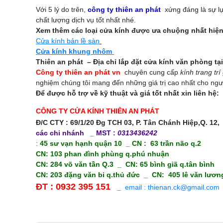
Với 5 lý do trên,
công ty thiên an phát
xứng đáng là sự lự
chất lượng dịch vụ tốt nhất nhé.
Xem thêm các loại cửa kính được ưa chuộng nhất hiện
Cửa kính bản lề sàn
Cửa kính khung nhôm
Thiên an phát – Địa chỉ lắp đặt cửa kính văn phòng t
Công ty thiên an phát vn
chuyên cung cấp
kính trang trí
nghiệm chúng tôi mang đến những giá trị cao nhất cho ngư
Để được hỗ trợ về kỹ thuật và giá tốt nhất xin liên hệ:
CÔNG TY CỬA KÍNH THIÊN AN PHÁT
Đ/C CTY : 69/1/20 Đg TCH 03, P. Tân Chánh Hiệp,Q. 12,
các chi nhánh
_ MST :
0313436242
:
45 sư vạn hạnh quận 10 _ CN : 63 trần não q.2
CN: 103 phan đình phùng q.phú nhuận
CN: 284 võ văn tần Q.3 _ CN: 65 bình giã q.tân bình
CN: 203 đặng văn bi q.thủ đức _ CN: 405 lê văn lươn
ĐT : 0932 395 151
_
email : thienan.ck@gmail.com