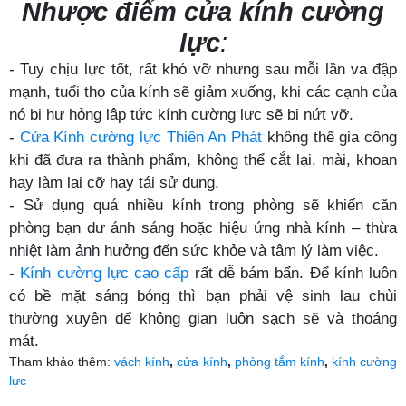
Nhược điểm cửa kính cường
lực
:
- Tuy chịu lực tốt, rất khó vỡ nhưng sau mỗi lần va đập
mạnh, tuổi thọ của kính sẽ giảm xuống, khi các cạnh của
nó bị hư hỏng lập tức kính cường lực sẽ bị nứt vỡ.
-
Cửa Kính cường lực Thiên An Phát
không thể gia công
khi đã đưa ra thành phẩm, không thể cắt lại, mài, khoan
hay làm lại cỡ hay tái sử dụng.
- Sử dụng quá nhiều kính trong phòng sẽ khiến căn
phòng bạn dư ánh sáng hoặc hiệu ứng nhà kính – thừa
nhiệt làm ảnh hưởng đến sức khỏe và tâm lý làm việc.
-
Kính cường lực cao cấp
rất dễ bám bẩn. Để kính luôn
có bề mặt sáng bóng thì bạn phải vệ sinh lau chùi
thường xuyên để không gian luôn sạch sẽ và thoáng
mát.
Tham khảo thêm:
vách kính
,
cửa kính
,
phòng tắm kính
,
kính cường
lực
———————————————————————————————