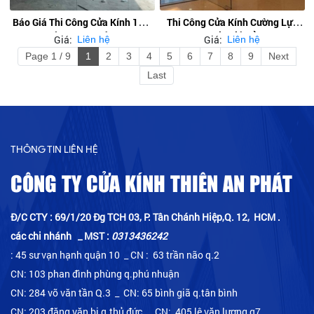
Báo Giá Thi Công Cửa Kính 10ly
Thi Công Cửa Kính Cường Lực
Cường Lực Quận 5
12ly Giá Rẻ
Giá:
Giá:
Liên hệ
Liên hệ
Page 1 / 9
1
2
3
4
5
6
7
8
9
Next
Last
THÔNG TIN LIÊN HỆ
CÔNG TY CỬA KÍNH THIÊN AN PHÁT
Đ/C CTY : 69/1/20 Đg TCH 03, P. Tân Chánh Hiệp,Q. 12, HCM .
các chi nhánh _ MST :
0313436242
: 45 sư vạn hạnh quận 10 _ CN : 63 trần não q.2
CN: 103 phan đình phùng q.phú nhuận
CN: 284 võ văn tần Q.3 _ CN: 65 bình giã q.tân bình
CN: 203 đặng văn bi q.thủ đức _ CN: 405 lê văn lương q7