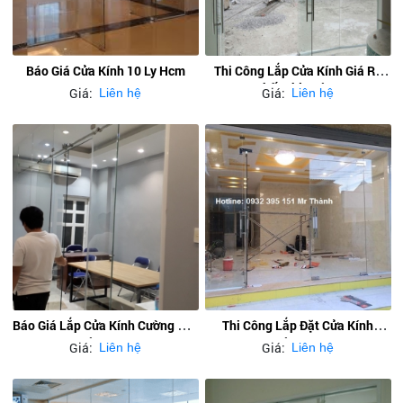
Báo Giá Cửa Kính 10 Ly Hcm
Thi Công Lắp Cửa Kính Giá Rẻ
Nhất Thi Cường
Giá:
Giá:
Liên hệ
Liên hệ
Báo Giá Lắp Cửa Kính Cường Lực
Thi Công Lắp Đặt Cửa Kính
Lùa Treo
Cường Lực
Giá:
Giá:
Liên hệ
Liên hệ