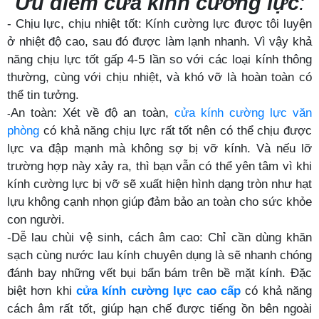
Ưu điểm cửa kính cường lực
:
- Chịu lực, chịu nhiệt tốt: Kính cường lực được tôi luyện
ở nhiệt độ cao, sau đó được làm lạnh nhanh. Vì vậy khả
năng chịu lực tốt gấp 4-5 lần so với các loại kính thông
thường, cùng với chịu nhiệt, và khó vỡ là hoàn toàn có
thể tin tưởng.
An toàn: Xét về độ an toàn,
cửa kính cường lực văn
-
phòng
có khả năng chịu lực rất tốt nên có thể chịu được
lực va đập mạnh mà không sợ bị vỡ kính. Và nếu lỡ
trường hợp này xảy ra, thì bạn vẫn có thể yên tâm vì khi
kính cường lực bị vỡ sẽ xuất hiện hình dạng tròn như hạt
lựu không cạnh nhọn giúp đảm bảo an toàn cho sức khỏe
con người.
-Dễ lau chùi vệ sinh, cách âm cao: Chỉ cần dùng khăn
sạch cùng nước lau kính chuyên dụng là sẽ nhanh chóng
đánh bay những vết bụi bẩn bám trên bề mặt kính. Đặc
biệt hơn khi
cửa kính cường lực
cao cấp
có khả năng
cách âm rất tốt, giúp hạn chế được tiếng ồn bên ngoài