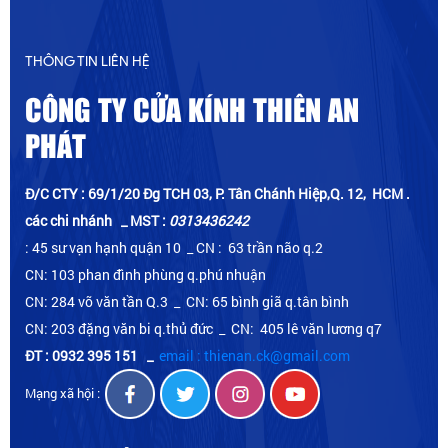
THÔNG TIN LIÊN HỆ
CÔNG TY CỬA KÍNH THIÊN AN
PHÁT
Đ/C CTY : 69/1/20 Đg TCH 03, P. Tân Chánh Hiệp,Q. 12, HCM .
các chi nhánh _ MST :
0313436242
: 45 sư vạn hạnh quận 10 _ CN : 63 trần não q.2
CN: 103 phan đình phùng q.phú nhuận
CN: 284 võ văn tần Q.3 _ CN: 65 bình giã q.tân bình
CN: 203 đặng văn bi q.thủ đức _ CN: 405 lê văn lương q7
ĐT : 0932 395 151
_
email : thienan.ck@gmail.com
Mạng xã hội :