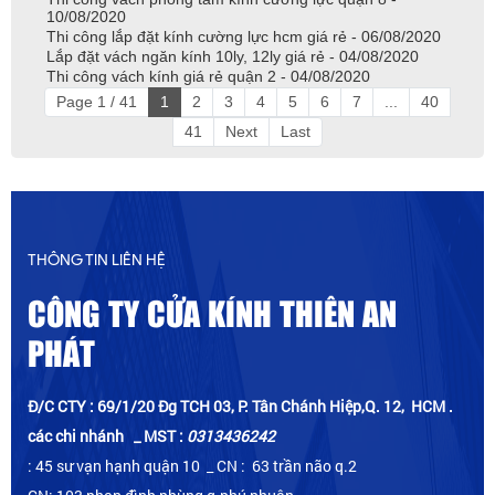
10/08/2020
Thi công lắp đặt kính cường lực hcm giá rẻ - 06/08/2020
Lắp đặt vách ngăn kính 10ly, 12ly giá rẻ - 04/08/2020
Thi công vách kính giá rẻ quận 2 - 04/08/2020
Page 1 / 41
1
2
3
4
5
6
7
...
40
41
Next
Last
THÔNG TIN LIÊN HỆ
CÔNG TY CỬA KÍNH THIÊN AN
PHÁT
Đ/C CTY : 69/1/20 Đg TCH 03, P. Tân Chánh Hiệp,Q. 12, HCM .
các chi nhánh _ MST :
0313436242
: 45 sư vạn hạnh quận 10 _ CN : 63 trần não q.2