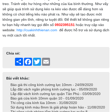
treo. Tránh việc hư hòng như những của lùa bình thường. Như vấy
sẽ giúp quá trình sử dụng kéo ra kéo vào được dễ dàng hơn và
không có chút tiếng kêu nào phát ra. Như vậy sẽ tạo được môt
không gian yên tĩnh, riêng tư tuyệt đối. Để thiết kế không gian riêng
tư bạn hãy nhanh tay gọi đến số
0932395151
hoặc truy cập vào
website:
http://cuakinhthienan.com
để được hỗ trợ và sử dụng dịch
vụ một cách tốt nhất.
Chia sẻ:
Share
Facebook
Twitter
Email
Bài viết khác:
Báo giá thi công kính cường lực 10mm - 24/09/2020
Lắp đặt vách ngăn phòng kính cường lực - 05/09/2020
Lắp đặt vách kính cường lực quận Tân Phú - 03/09/2020
Báo giá cửa kính 10mm quận 10 - 01/09/2020
Thi công cửa kính lùa 10mm - 31/08/2020
Sử dụng kính màu 8mm là giải pháp hoàn hảo - 11/08/2020
Thi công vách phòng tắm kính cường lực quận 8 -