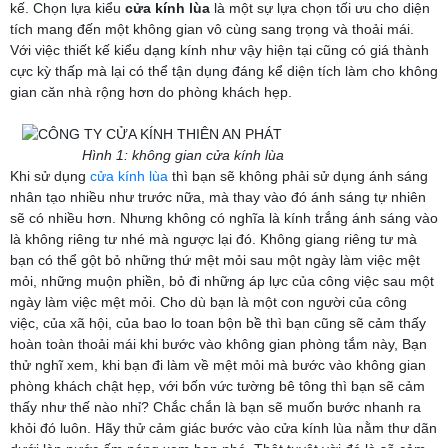
kế. Chọn lựa kiểu
cửa
kính lùa
là một sự lựa chọn tối ưu cho diện
tích mang đến một không gian vô cùng sang trọng và thoải mái.
Với việc thiết kế kiểu dạng kính như vậy hiện tại cũng có giá thành
cực kỳ thấp mà lại có thể tận dụng đáng kể diện tích làm cho không
gian căn nhà rộng hơn do phòng khách hẹp.
Hình 1: không gian cửa
kính
lùa
Khi sử dụng
cửa kính lùa
thì bạn sẽ không phải sử dụng ánh sáng
nhân tạo nhiều như trước nữa, mà thay vào đó ánh sáng tự nhiên
sẽ có nhiều hơn. Nhưng không có nghĩa là kính trắng ánh sáng vào
là không riêng tư nhé mà ngược lại đó. Không giang riêng tư mà
bạn có thể gột bỏ những thứ mệt mỏi sau một ngày làm việc mệt
mỏi, những muộn phiền, bỏ đi những áp lực của công việc sau một
ngày làm việc mệt mỏi. Cho dù bạn là một con người của công
việc, của xã hội, của bao lo toan bộn bề thì bạn cũng sẽ cảm thấy
hoàn toàn thoải mái khi bước vào không gian phòng tắm này, Bạn
thử nghĩ xem, khi bạn đi làm về mệt mỏi mà bước vào không gian
phòng khách chật hẹp, với bốn vức tường bê tông thì bạn sẽ cảm
thấy như thế nào nhỉ? Chắc chắn là bạn sẽ muốn bước nhanh ra
khỏi đó luôn. Hãy thử cảm giác bước vào cửa kính lùa nằm thư dãn