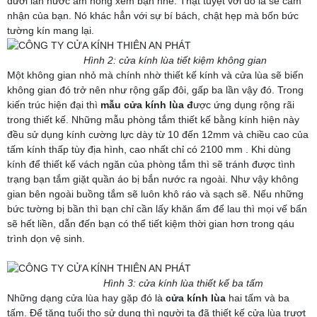
dưới làn nước ấm nóng xem bạn nhé. Thật tuyệt vời đó là sẽ cảm
nhận của bạn. Nó khác hẳn với sự bí bách, chật hẹp mà bốn bức
tường kín mang lại.
Hình 2:
cửa
kính lùa tiết kiệm không gian
Một không gian nhỏ mà chính nhờ thiết kế kính và cửa lùa sẽ biến
không gian đó trở nên như rộng gấp đôi, gấp ba lần vậy đó. Trong
kiến trúc hiện đại thì
mẫu cửa
kính lùa đ
ược ứng dụng rộng rãi
trong thiết kế. Những mẫu phòng tắm thiết kế bằng kính hiện này
đều sử dụng kính cường lực dày từ 10 đến 12mm và chiều cao của
tấm kính thấp tùy địa hình, cao nhất chỉ có 2100 mm . Khi dùng
kính để thiết kế vách ngăn của phòng tắm thì sẽ tránh được tình
trạng bạn tắm giặt quần áo bị bắn nước ra ngoài. Như vậy không
gian bên ngoài buồng tắm sẽ luôn khô ráo và sạch sẽ. Nếu những
bức tường bị bần thì bạn chỉ cần lấy khăn ẩm để lau thì mọi vế bẩn
sẽ hết liền, dẫn đến bạn có thể tiết kiệm thời gian hơn trong qáu
trình dọn vệ sinh.
Hình 3:
cửa
kính lùa thiết kế ba tấm
Những dạng cửa lùa hay gặp đó là
cửa
kính lùa
hai tấm và ba
tấm. Để tăng tuổi thọ sử dụng thì người ta đã thiết kế cửa lùa trượt