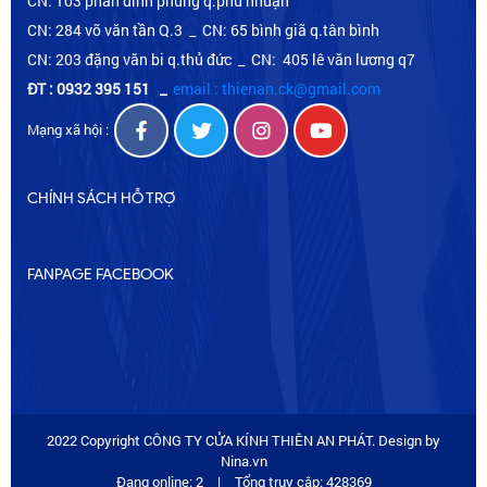
CN: 103 phan đình phùng q.phú nhuận
CN: 284 võ văn tần Q.3 _ CN: 65 bình giã q.tân bình
CN: 203 đặng văn bi q.thủ đức _ CN: 405 lê văn lương q7
ĐT : 0932 395 151
_
email : thienan.ck@gmail.com
Mạng xã hội :
CHÍNH SÁCH HỖ TRỢ
FANPAGE FACEBOOK
2022 Copyright CÔNG TY CỬA KÍNH THIÊN AN PHÁT. Design by
Nina.vn
Đang online: 2
|
Tổng truy cập: 428369