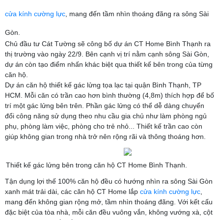
cửa kính cường lực
, mang đến tầm nhìn thoáng đãng ra sông Sài
Gòn.
Chủ đầu tư Cát Tường sẽ công bố dự án CT Home Bình Thạnh ra
thị trường vào ngày 22/9. Bên cạnh vị trí nằm cạnh sông Sài Gòn,
dự án còn tạo điểm nhấn khác biệt qua thiết kế bên trong của từng
căn hộ.
Dự án căn hộ thiết kế gác lửng tọa lạc tại quận Bình Thạnh, TP
HCM. Mỗi căn có trần cao hơn bình thường (4,8m) thích hợp để bố
trí một gác lửng bên trên. Phần gác lửng có thể dễ dàng chuyển
đổi công năng sử dụng theo nhu cầu gia chủ như làm phòng ngủ
phụ, phòng làm việc, phòng cho trẻ nhỏ... Thiết kế trần cao còn
giúp không gian trong nhà trở nên rộng rãi và thông thoáng hơn.
Thiết kế gác lửng bên trong căn hộ CT Home Bình Thạnh.
Tận dụng lợi thế 100% căn hộ đều có hướng nhìn ra sông Sài Gòn
xanh mát trải dài, các căn hộ CT Home lắp
cửa kính cường lực
,
mang đến không gian rộng mở, tầm nhìn thoáng đãng. Với kết cấu
đặc biệt của tòa nhà, mỗi căn đều vuông vắn, không vướng xà, cột