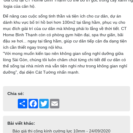
logia của căn hộ.
Để nâng cao cuộc sống tinh thần và tiện ích cho cư dân, dự án
dành khu vực bố trí hồ bơi hơn 100m2 tại tầng hầm, phục vụ cho
mục đích giải trí của cư dân mà không phải lo lắng về thời tiết. CT
Home Bình Thạnh còn có phòng gym hiện đại, spa thư giãn, bãi
đậu xe hơi... ngay tại tầng hầm, giúp cư dân tiếp cận đa dạng tiện
ích cần thiết ngay trong nội khu.
"Với mong muốn kiến tạo nên không gian sống nghỉ dưỡng giữa
lòng Sài Gòn, chúng tôi luôn chăm chút từng chi tiết để cư dân có
thể sống tại nhà mình mà vẫn tiện nghi như trong không gian nghỉ
dưỡng", đại diện Cát Tường nhấn mạnh.
Chia sẻ:
Share
Facebook
Twitter
Email
Bài viết khác:
Báo giá thi công kính cường lực 10mm - 24/09/2020