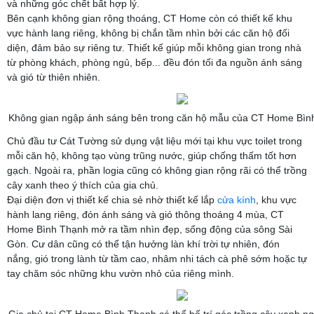
và những góc chết bất hợp lý.
Bên cạnh không gian rộng thoáng, CT Home còn có thiết kế khu
vực hành lang riêng, không bị chắn tầm nhìn bởi các căn hộ đối
diện, đảm bảo sự riêng tư. Thiết kế giúp mỗi không gian trong nhà
từ phòng khách, phòng ngủ, bếp... đều đón tối đa nguồn ánh sáng
và gió từ thiên nhiên.
Không gian ngập ánh sáng bên trong căn hộ mẫu của CT Home Bìn
Chủ đầu tư Cát Tường sử dụng vật liệu mới tại khu vực toilet trong
mỗi căn hộ, không tạo vùng trũng nước, giúp chống thấm tốt hơn
gạch. Ngoài ra, phần logia cũng có không gian rộng rãi có thể trồng
cây xanh theo ý thích của gia chủ.
Đại diện đơn vị thiết kế chia sẻ nhờ thiết kế lắp
cửa kính
, khu vực
hành lang riêng, đón ánh sáng và gió thông thoáng 4 mùa, CT
Home Bình Thạnh mở ra tầm nhìn đẹp, sống động của sông Sài
Gòn. Cư dân cũng có thể tận hưởng làn khí trời tự nhiên, đón
nắng, gió trong lành từ tầm cao, nhâm nhi tách cà phê sớm hoặc tự
tay chăm sóc những khu vườn nhỏ của riêng mình.
Gia chủ tại CT Home Bình Thạnh có thể bố trí góc trồng cây xanh ng