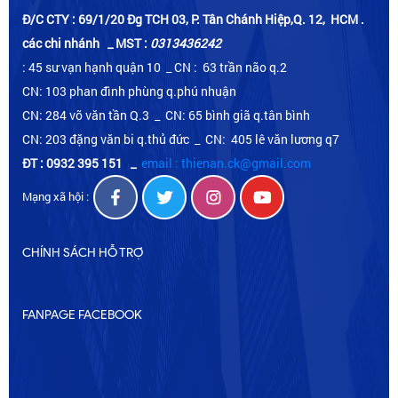
Đ/C CTY : 69/1/20 Đg TCH 03, P. Tân Chánh Hiệp,Q. 12, HCM .
các chi nhánh _ MST :
0313436242
: 45 sư vạn hạnh quận 10 _ CN : 63 trần não q.2
CN: 103 phan đình phùng q.phú nhuận
CN: 284 võ văn tần Q.3 _ CN: 65 bình giã q.tân bình
CN: 203 đặng văn bi q.thủ đức _ CN: 405 lê văn lương q7
ĐT : 0932 395 151
_
email : thienan.ck@gmail.com
Mạng xã hội :
CHÍNH SÁCH HỖ TRỢ
FANPAGE FACEBOOK