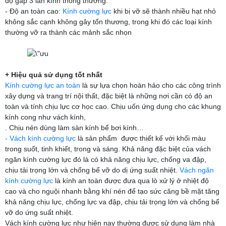
độ gấp 3 lần kính thông thường.
- Độ an toàn cao:
Kính cường lực
khi bị vỡ sẽ thành nhiều hạt nhỏ
không sắc cạnh không gây tổn thương, trong khi đó các loại kính
thường vỡ ra thành các mảnh sắc nhọn
+ Hiệu quả sử dụng tốt nhất
Kính cường lực an toàn
là sự lựa chọn hoàn hảo cho các công trình
xây dựng và trang trí nội thất, đặc biệt là những nơi cần có độ an
toàn và tính chịu lực cơ học cao. Chịu uốn ứng dụng cho các khung
kính cong như vách kính,
. Chịu nén dùng làm sàn kính bể bơi kính…
- Vách kính cường lực
là sản phẩm được thiết kế với khối màu
trong suốt, tinh khiết, trong và sáng. Khả năng đặc biệt của vách
ngăn kính cường lực đó là có khả năng chịu lực, chống va đập,
chịu tải trọng lớn và chống bể vỡ do dị ứng suất nhiệt.
Vách ngăn
kính cường lực
là kính an toàn được đưa qua lò xử lý ở nhiệt độ
cao và cho nguội nhanh bằng khí nén để tạo sức căng bề mặt tăng
khả năng chịu lực, chống lực va đập, chịu tải trọng lớn và chống bể
vỡ do ứng suất nhiệt.
Vách kính cường lực như hiện nay thường được sử dụng làm nhà