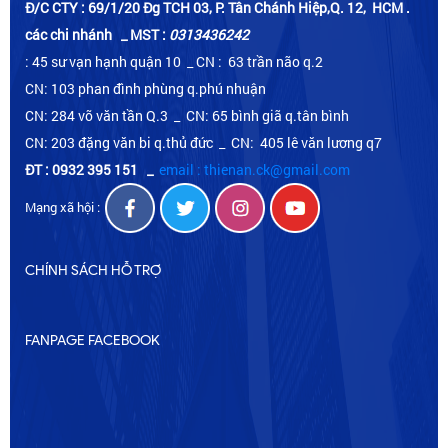
Đ/C CTY : 69/1/20 Đg TCH 03, P. Tân Chánh Hiệp,Q. 12, HCM .
các chi nhánh _ MST :
0313436242
: 45 sư vạn hạnh quận 10 _ CN : 63 trần não q.2
CN: 103 phan đình phùng q.phú nhuận
CN: 284 võ văn tần Q.3 _ CN: 65 bình giã q.tân bình
CN: 203 đặng văn bi q.thủ đức _ CN: 405 lê văn lương q7
ĐT : 0932 395 151
_
email : thienan.ck@gmail.com
Mạng xã hội :
CHÍNH SÁCH HỖ TRỢ
FANPAGE FACEBOOK