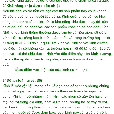
học cao, chịu được tác động của sức gió, rung chấn và cả va đập.
2/ Khả năng chịu được sốc nhiệt
Nếu như chỉ có độ bền cơ học cao thì sản phẩm này có lẽ không
đủ sức thuyết phục người tiêu dùng. Kính cường lực còn có khả
năng chịu được sốc nhiệt, tức là khả năng chịu được thay đổi của
nhiệt độ, nếu so sánh với các sản phẩm khác nó sẽ cao gấp 3 lần.
Những loại kính thông thường được làm từ vật liệu giòn, rất dễ bị
vỡ khi áp lực căng kéo ở mức thấp nhất, và trong trường hợp nhiệt
từ tăng từ 40 - 50 độ cũng sẽ làm kính vỡ. Nhưng với kính cường
lực điều này sẽ không xảy ra, trường hợp nhiệt độ tăng đến 150 độ
kính vẫn có thể chịu được. Nhờ vào đặc điểm này nên
kính cường
lực
có thể áp dụng làm tường nhà, cửa cách âm một cách hiệu
quả.
3/ Độ an toàn tuyệt đối
Kính là một vật liệu mang đến vẻ đẹp cho công trình nhưng chúng
cũng rất nguy hiểm khi mang lại sự thiếu an toàn cho người sử
dụng. Khi kính vỡ những mảnh kính sắc nhọn sẽ gây tổn hại cho
mọi người trong gia đình, nhất là trẻ nhỏ, nhưng nó sẽ xảy ra với
các loại kính thông thường, còn với
cửa kính cường lực
sự an toàn
của mọi người sẽ được đảm bảo. Loại kính này cũng có thể vỡ khi