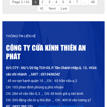
Page 1 / 41
1
2
3
4
5
6
7
...
40
41
Next
Last
THÔNG TIN LIÊN HỆ
CÔNG TY CỬA KÍNH THIÊN AN
PHÁT
Đ/C CTY : 69/1/20 Đg TCH 03, P. Tân Chánh Hiệp,Q. 12, HCM .
các chi nhánh _ MST :
0313436242
: 45 sư vạn hạnh quận 10 _ CN : 63 trần não q.2
CN: 103 phan đình phùng q.phú nhuận
CN: 284 võ văn tần Q.3 _ CN: 65 bình giã q.tân bình
CN: 203 đặng văn bi q.thủ đức _ CN: 405 lê văn lương q7
ĐT : 0932 395 151
_
email : thienan.ck@gmail.com