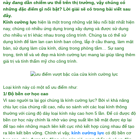
này đang dần chiếm ưu thế trên thị trường, vậy chúng có
những đặc điểm gì nổi bật? Lời giải sẽ có trong bài viết sau
đây.
Kính cường lực
hiện là một trong những vật liệu nổi bật nhất hiện
nay, chúng có nhiều ứng dụng trong xây dựng và được sử dụng
cho nhiều vị trí khác nhau trong công trình. Chúng ta có thể sử
dụng kính để làm lan can kính ban công, lắp ở cầu thang, làm mặt
bàn, sử dụng làm cửa kính, dùng trong phòng tắm… Sự sang
trọng, tinh tế và vẻ đẹp mà kính cường lực mang lại giúp tăng thêm
giá trị và tính thẩm mỹ cho công trình.
Loại kính này có một số ưu điểm như:
1/ Độ bền cơ học cao
Vì sao người ta lại gọi chúng là kính cường lực? Bởi vì khả năng
chịu lực của chúng rất cao, nếu so sánh với các loại kính thông
thường với cùng độ dày loại kính này cao hơn 5 lần. Để có được độ
bền cơ học này chính là nhờ vào ứng suất lên bề mặt được ép lại
để tạo nên những mạch liên kết cực nhỏ kết hợp cùng nhau để tạo
ra liên kết bền vững. Chính vì vậy,
kính cường lực
có độ bền cơ