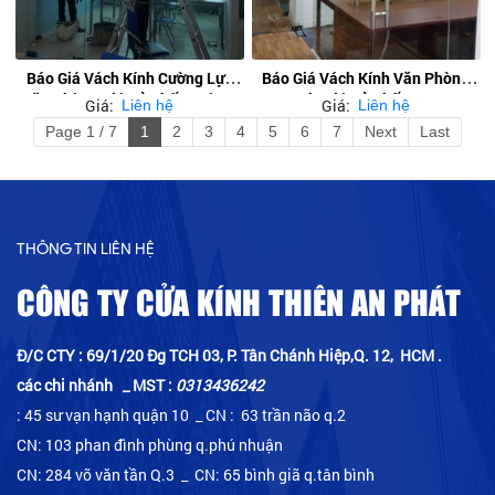
Báo Giá Vách Kính Cường Lực
Báo Giá Vách Kính Văn Phòng
Văn Phòng Giá Rẻ Nhất Quận 2
12ly Giá Rẻ Nhất Hcm
Giá:
Giá:
Liên hệ
Liên hệ
Page 1 / 7
1
2
3
4
5
6
7
Next
Last
THÔNG TIN LIÊN HỆ
CÔNG TY CỬA KÍNH THIÊN AN PHÁT
Đ/C CTY : 69/1/20 Đg TCH 03, P. Tân Chánh Hiệp,Q. 12, HCM .
các chi nhánh _ MST :
0313436242
: 45 sư vạn hạnh quận 10 _ CN : 63 trần não q.2
CN: 103 phan đình phùng q.phú nhuận
CN: 284 võ văn tần Q.3 _ CN: 65 bình giã q.tân bình