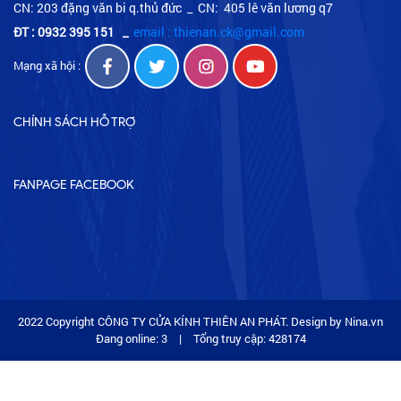
CN: 203 đặng văn bi q.thủ đức _ CN: 405 lê văn lương q7
ĐT : 0932 395 151
_
email : thienan.ck@gmail.com
Mạng xã hội :
CHÍNH SÁCH HỖ TRỢ
FANPAGE FACEBOOK
2022 Copyright CÔNG TY CỬA KÍNH THIÊN AN PHÁT. Design by Nina.vn
Đang online: 3
|
Tổng truy cập: 428174