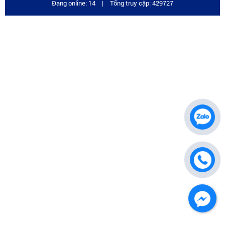
Đang online: 14
|
Tổng truy cập: 429727