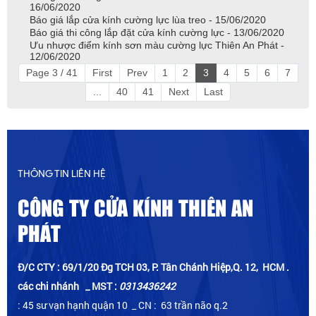
16/06/2020
Báo giá lắp cửa kính cường lực lùa treo - 15/06/2020
Báo giá thi công lắp đặt cửa kính cường lực - 13/06/2020
Ưu nhược điểm kính sơn màu cường lực Thiên An Phát -
12/06/2020
Page 3 / 41
First
Prev
1
2
3
4
5
6
7
...
40
41
Next
Last
THÔNG TIN LIÊN HỆ
CÔNG TY CỬA KÍNH THIÊN AN
PHÁT
Đ/C CTY : 69/1/20 Đg TCH 03, P. Tân Chánh Hiệp,Q. 12, HCM .
các chi nhánh _ MST :
0313436242
: 45 sư vạn hạnh quận 10 _ CN : 63 trần não q.2