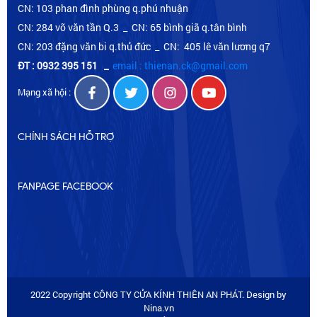
CN: 103 phan đình phùng q.phú nhuận
CN: 284 võ văn tần Q.3 _ CN: 65 bình giã q.tân bình
CN: 203 đặng văn bi q.thủ đức _ CN: 405 lê văn lương q7
ĐT : 0932 395 151
_
email : thienan.ck@gmail.com
Mạng xã hội :
CHÍNH SÁCH HỖ TRỢ
FANPAGE FACEBOOK
2022 Copyright CÔNG TY CỬA KÍNH THIÊN AN PHÁT. Design by
Nina.vn