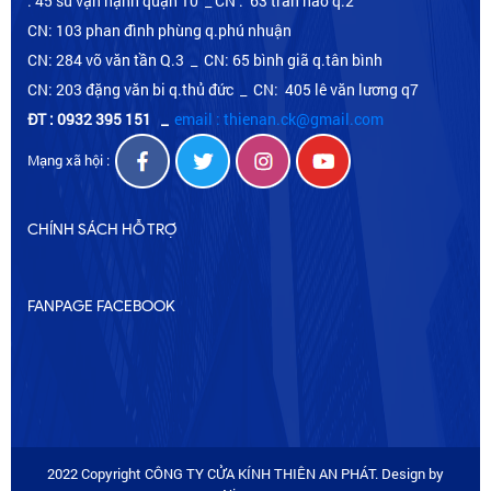
: 45 sư vạn hạnh quận 10 _ CN : 63 trần não q.2
CN: 103 phan đình phùng q.phú nhuận
CN: 284 võ văn tần Q.3 _ CN: 65 bình giã q.tân bình
CN: 203 đặng văn bi q.thủ đức _ CN: 405 lê văn lương q7
ĐT : 0932 395 151
_
email : thienan.ck@gmail.com
Mạng xã hội :
CHÍNH SÁCH HỖ TRỢ
FANPAGE FACEBOOK
2022 Copyright CÔNG TY CỬA KÍNH THIÊN AN PHÁT. Design by