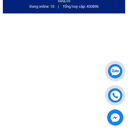
Nina.vn
Đang online: 10
|
Tổng truy cập: 430896