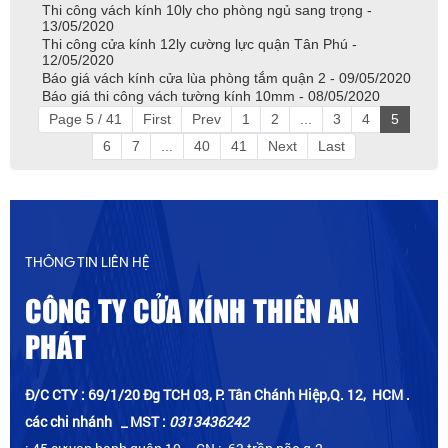
Thi công vách kính 10ly cho phòng ngủ sang trọng -
13/05/2020
Thi công cửa kính 12ly cường lực quận Tân Phú -
12/05/2020
Báo giá vách kính cửa lùa phòng tắm quận 2 - 09/05/2020
Báo giá thi công vách tường kính 10mm - 08/05/2020
Page 5 / 41
First
Prev
1
2
...
3
4
5
6
7
...
40
41
Next
Last
THÔNG TIN LIÊN HỆ
CÔNG TY CỬA KÍNH THIÊN AN
PHÁT
Đ/C CTY : 69/1/20 Đg TCH 03, P. Tân Chánh Hiệp,Q. 12, HCM .
các chi nhánh _ MST :
0313436242