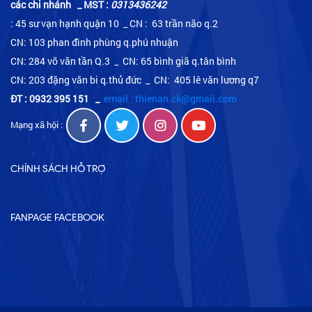
các chi nhánh _ MST :
0313436242
: 45 sư vạn hạnh quận 10 _ CN : 63 trần não q.2
CN: 103 phan đình phùng q.phú nhuận
CN: 284 võ văn tần Q.3 _ CN: 65 bình giã q.tân bình
CN: 203 đặng văn bi q.thủ đức _ CN: 405 lê văn lương q7
ĐT : 0932 395 151
_
email : thienan.ck@gmail.com
Mạng xã hội :
CHÍNH SÁCH HỖ TRỢ
FANPAGE FACEBOOK