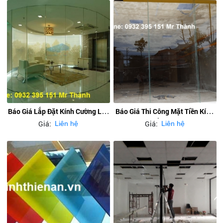
Báo Giá Lắp Đặt Kính Cường Lực
Báo Giá Thi Công Mặt Tiền Kính
Hcm
Cường Lực
Giá:
Giá:
Liên hệ
Liên hệ