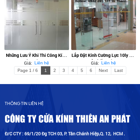
Những Lưu Ý Khi Thi Công Kính
Lắp Đặt Kính Cường Lực 10ly Giá
10ly Cường Lực
Rẻ Nhất Quận 9
Giá:
Giá:
Liên hệ
Liên hệ
Page 1 / 6
1
2
3
4
5
6
Next
Last
THÔNG TIN LIÊN HỆ
CÔNG TY CỬA KÍNH THIÊN AN PHÁT
Đ/C CTY : 69/1/20 Đg TCH 03, P. Tân Chánh Hiệp,Q. 12, HCM .