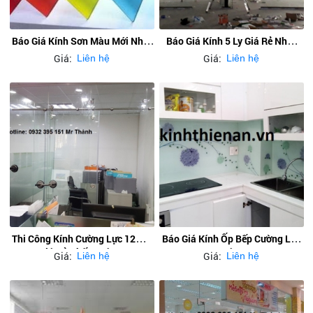
Báo Giá Kính Sơn Màu Mới Nhất
Báo Giá Kính 5 Ly Giá Rẻ Nhất
2020
Hcm
Giá:
Giá:
Liên hệ
Liên hệ
Thi Công Kính Cường Lực 12mm
Báo Giá Kính Ốp Bếp Cường Lực
Giá Rẻ Nhất Quận 2
Quận 7
Giá:
Giá:
Liên hệ
Liên hệ