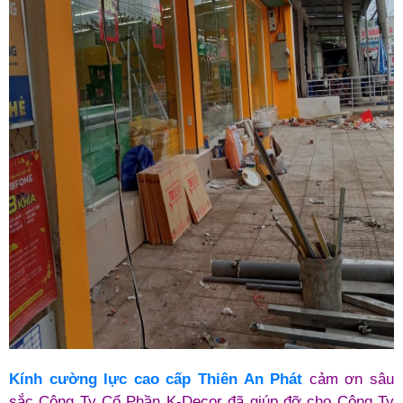
Kính cường lực cao cấp Thiên An Phát
cảm ơn sâu
sắc Công Ty Cổ Phần K-Decor đã giúp đỡ cho Công Ty